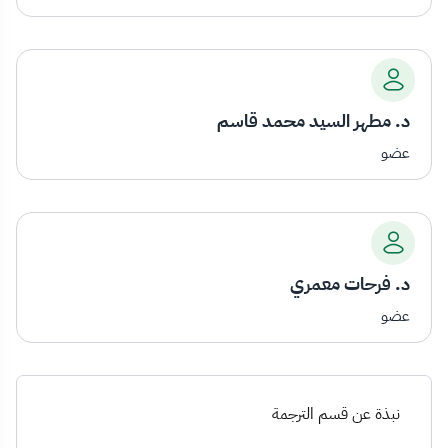
د. مطهر السيد محمد قاسم
عضو
د. فرحات معمري
عضو
نبذة عن قسم الترجمة