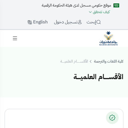
موقع حكومي مسجل لدى هيئة الحكومة الرقمية
كيف تتحقق
English
إبحث
تسجيل دخول
كلية اللغات والترجمة
الأقســـــام العلميــــة
الأقســـــام العلميــــة
لأقســـــام العلميــــة