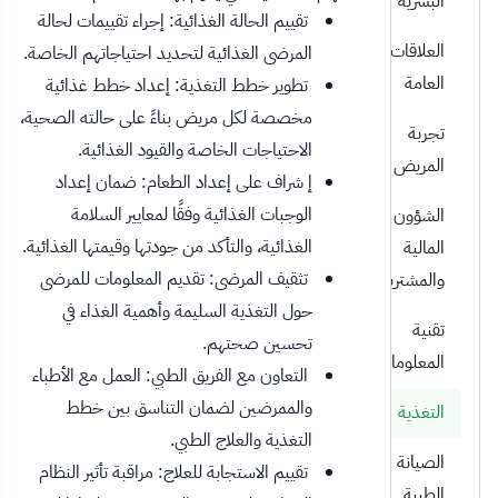
البشرية
تقييم الحالة الغذائية: إجراء تقييمات لحالة
العلاقات
المرضى الغذائية لتحديد احتياجاتهم الخاصة.
العامة
تطوير خطط التغذية: إعداد خطط غذائية
مخصصة لكل مريض بناءً على حالته الصحية،
تجربة
الاحتياجات الخاصة والقيود الغذائية.
المريض
إ شراف على إعداد الطعام: ضمان إعداد
الوجبات الغذائية وفقًا لمعايير السلامة
الشؤون
الغذائية، والتأكد من جودتها وقيمتها الغذائية.
المالية
تثقيف المرضى: تقديم المعلومات للمرضى
والمشتريات
حول التغذية السليمة وأهمية الغذاء في
تقنية
تحسين صحتهم.
المعلومات
التعاون مع الفريق الطبي: العمل مع الأطباء
والممرضين لضمان التناسق بين خطط
التغذية
التغذية والعلاج الطبي.
الصيانة
تقييم الاستجابة للعلاج: مراقبة تأثير النظام
الطبية