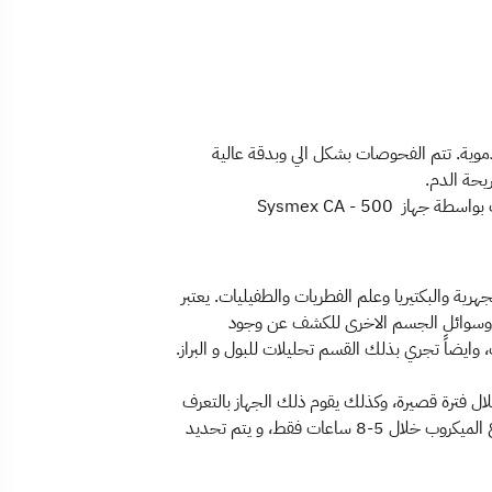
ية. تتم الفحوصات بشكل الي وبدقة عالية
Sysmex CA - 500
رية والبكتيريا وعلم الفطريات والطفيليات. يعتبر
دم وسوائل الجسم الاخرى للكشف عن وجود
وايضاً تجري بذلك القسم تحليلات للبول و البراز.
 جداً وخلال فترة قصيرة، وكذلك يقوم ذلك الجهاز بالتعرف
على تصنيف البكتيريا واختبار درجة حساسيتها للمضادات الحيوية. ويتميز ذلك الجهاز بالدقة العالية في النتائج، حيث يتم تحديد نوع الميكروب خلال 5-8 ساعات فقط، و يتم تحديد