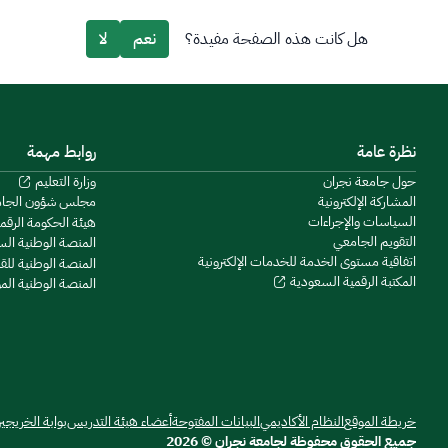
هل كانت هذه الصفحة مفيدة؟
نعم
لا
نظرة عامة
روابط مهمة
حول جامعة نجران
وزارة التعليم
المشاركة الإلكترونية
مجلس شؤون الجا
السياسات والإجراءات
هيئة الحكومة الرقم
التقويم الجامعي
المنصة الوطنية ال
اتفاقية مستوى الخدمة للخدمات الإلكترونية
المنصة الوطنية للق
المكتبة الرقمية السعودية
المنصة الوطنية ال
خريطة الموقع
النظام الأكاديمي
البيانات المفتوحة
أعضاء هيئة التدريس
بوابة الخريجي
جميع الحقوق محفوظة لجامعة نجران © 2026