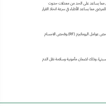
لي مما يساعد على الحد من معدلات حدوث
 للمرضى مما يساعد الأطباء في سرعة اتخاذ القرار
في ذلك القسم يتم اجراء فحوصات مهمه مثل:معدل ترسيب الدم، فصيلة الدم، وفحص التايفويد والحمى المالطية والملاريا، وفحص عوامل الروماتيزم (RF).وفحص الاجسام
تها، وذلك لضمان مأمونية وسلامة نقل الدم