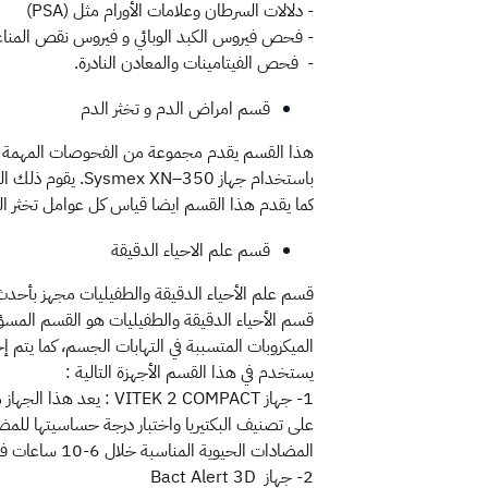
- دلالات السرطان وعلامات الأورام مثل (PSA)
- فحص فيروس الكبد الوبائي و فيروس نقص المناع
- فحص الفيتامينات والمعادن النادرة.
قسم امراض الدم و تخثر الدم
هذا القسم يقدم مجموعة من الفحوصات المهمة وذ
باستخدام جهاز Sysmex XN–350. يقوم ذلك الجهاز بتعداد وفحص شكل خلايا الدم الحمراء والبيضاء والصفائح الدموية في شريحة الدم.
كما يقدم هذا القسم ايضا قياس كل عوامل تخثر الدم وعد
قسم علم الاحياء الدقيقة
قسم علم الأحياء الدقيقة والطفيليات مجهز بأحدث ال
قسم الأحياء الدقيقة والطفيليات هو القسم المس
الميكروبات المتسببة في التهابات الجسم، كما يتم 
يستخدم في هذا القسم الأجهزة التالية :
1- جهاز EK 2 COMPACT
المضادات الحيوية المناسبة خلال 6-10 ساعات فقط.
2- جهاز Bact Alert 3D