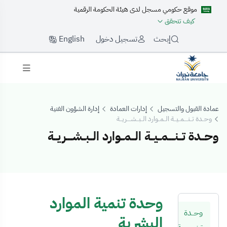
موقع حكومي مسجل لدى هيئة الحكومة الرقمية
كيف تتحقق
English
إبحث
تسجيل دخول
عمادة القبول والتسجيل
إدارات العمادة
إدارة الشؤون الفنية
وحــدة تــنــــمــيــة الــمــوارد الــبــشــــريــة
وحــدة تــنــــمــيــة الــمــوارد الــبــشــــريــة
حــدة تــنــــمــيــة الــمــ
وحدة تنمية الموارد
وحــدة
البشرية