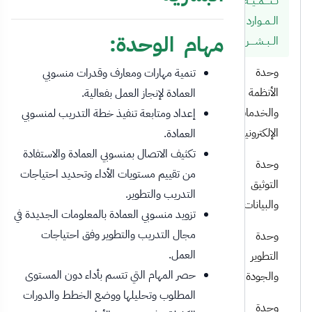
تــنــــمــيــة
الــمــوارد
مهام الوحدة:
الــبــشــــريــة
وحدة
تنمية مهارات ومعارف وقدرات منسوبي
الأنظمة
العمادة لإنجاز العمل بفعالية.
والخدمات
إعداد ومتابعة تنفيذ خطة التدريب لمنسوبي
الإلكترونية
العمادة.
تكثيف الاتصال بمنسوبي العمادة والاستفادة
وحدة
من تقييم مستويات الأداء وتحديد احتياجات
التوثيق
التدريب والتطوير.
والبيانات
تزويد منسوبي العمادة بالمعلومات الجديدة في
مجال التدريب والتطوير وفق احتياجات
وحدة
العمل.
التطوير
حصر المهام التي تتسم بأداء دون المستوى
والجودة
المطلوب وتحليلها ووضع الخطط والدورات
وحدة