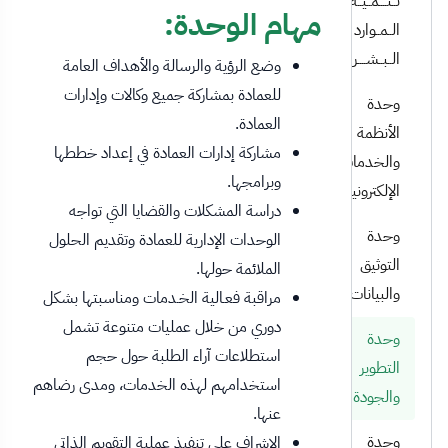
تــنــــمــيــة
مهام الوحدة:
الــمــوارد
الــبــشــــريــة
وضع الرؤية والرسالة والأهداف العامة
للعمادة بمشاركة جميع وكالات وإدارات
وحدة
العمادة.
الأنظمة
مشاركة إدارات العمادة في إعداد خططها
والخدمات
وبرامجها.
الإلكترونية
دراسة المشكلات والقضايا التي تواجه
وحدة
الوحدات الإدارية للعمادة وتقديم الحلول
التوثيق
الملائمة حولها.
والبيانات
مراقبة فعـالية الخـدمات ومناسبتها بشكل
دوري من خلال عمليات متنوعة تشمل
وحدة
استطلاعات آراء الطلبة حول حجم
التطوير
استخدامهم لهذه الخدمات، ومدى رضاهم
والجودة
عنها.
وحدة
الإشراف على تنفيذ عملية التقويم الذاتي