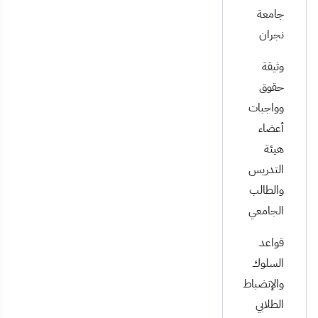
جامعة
نجران
وثيقة
حقوق
وواجبات
أعضاء
هيئة
التدريس
والطالب
الجامعي
قواعد
السلوك
والإنضباط
الطلابي