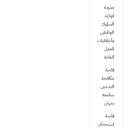
مدونة
قواعد
السلوك
الوظيفي
وأخلاقيات
العمل
العامة
لائحة
مكافحة
التدخين
بجامعة
نجران
لائحة
استخدام