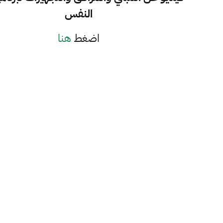
النفس
اضغط
هنا