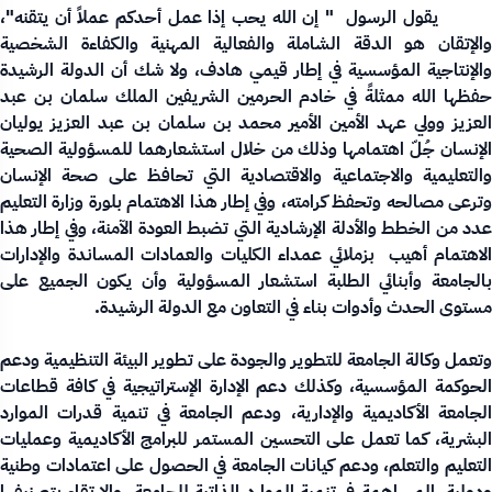
يقول الرسول " إن الله يحب إذا عمل أحدكم عملاً أن يتقنه"،
والإتقان هو الدقة الشاملة والفعالية المهنية والكفاءة الشخصية
والإنتاجية المؤسسية في إطار قيمي هادف، ولا شك أن الدولة الرشيدة
حفظها الله ممثلةً في خادم الحرمين الشريفين الملك سلمان بن عبد
العزيز وولي عهد الأمين الأمير محمد بن سلمان بن عبد العزيز يوليان
الإنسان جُلّ اهتمامها وذلك من خلال استشعارهما للمسؤولية الصحية
والتعليمية والاجتماعية والاقتصادية التي تحافظ على صحة الإنسان
وترعى مصالحه وتحفظ كرامته، وفي إطار هذا الاهتمام بلورة وزارة التعليم
عدد من الخطط والأدلة الإرشادية التي تضبط العودة الآمنة، وفي إطار هذا
الاهتمام أهيب بزملائي عمداء الكليات والعمادات المساندة والإدارات
بالجامعة وأبنائي الطلبة استشعار المسؤولية وأن يكون الجميع على
مستوى الحدث وأدوات بناء في التعاون مع الدولة الرشيدة.
وتعمل وكالة الجامعة للتطوير والجودة على
تطوير البيئة التنظيمية ودعم
الحوكمة المؤسسية، وكذلك
دعم الإدارة الإستراتيجية في كافة قطاعات
الجامعة الأكاديمية والإدارية، و
دعم الجامعة في تنمية قدرات الموارد
البشرية، كما تعمل على
التحسين المستمر للبرامج الأكاديمية وعمليات
لتعليم والتعلم، و
دعم كيانات الجامعة في الحصول على اعتمادات وطنية
ودولية،
المساهمة في تنمية الموارد الذاتية للجامعة، والارتقاء بتصنيفها