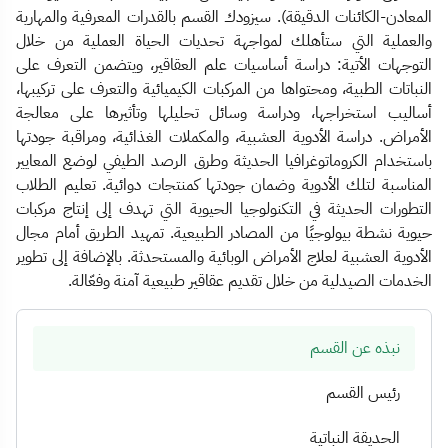
المعادن-الكائنات الدقيقة). سيزودك القسم بالقدرات المعرفية والمهارية
والعملية التي ستأهلك لمواجهة تحديات الحياة العملية من خلال
التوجهات الأتية: دراسة أساسيات علم العقاقير، ويتضمن التعرف على
النباتات الطبية، ومحتواها من المركبات الكيميائية والتعرف على تركيبها،
أساليب استخراجها، ودراسة وسائل تحليلها وتأثيرها على معالجة
الأمراض. دراسة الأدوية العشبية، والمكملات الغذائية، ومراقبة جودتها
باستخدام الكروماتوغرافيا الحديثة وطرق الرصد الطيفي لوضع المعايير
المناسبة لتلك الأدوية وضمان جودتها كمنتجات دوائية. تعليم الطلاب
التطورات الحديثة في التكنولوجيا الحيوية التي تهدف إلى إنتاج مركبات
حيوية نشطة بيولوجيًا من المصادر الطبيعية. تمهيد الطريق أمام مجال
الأدوية العشبية لعلاج الأمراض الوبائية والمستحدثة. بالإضافة إلى تطوير
الخدمات الصيدلية من خلال تقديم عقاقير طبيعية آمنة وفعّالة.
نبذه عن القسم
رئيس القسم
الحديقة النباتية