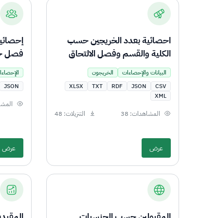
احصائية بعدد الخريجين حسب
إحصائية
الكلية والقسم وفصل الالتحاق
فصل ح
البيانات والإحصاءات
الخريجون
الإحصاءا
JSON
XLSX
TXT
RDF
JSON
CSV
XML
المشاه
المشاهدات: 38
التنزيلات: 48
عرض
عرض
المقبولين حسب الجنسيات
المقي