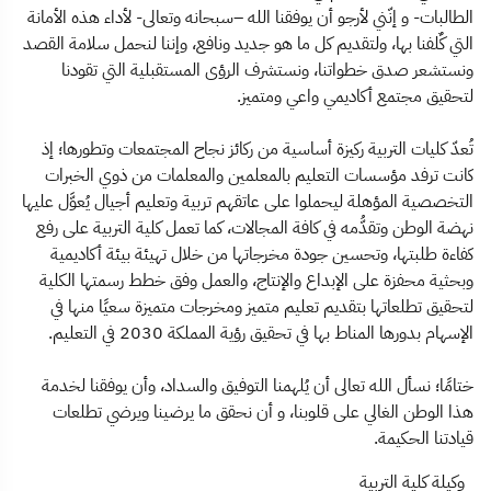
الطالبات- و إنّني لأرجو أن يوفقنا الله –سبحانه وتعالى- لأداء هذه الأمانة
التي كٌلفنا بها، ولتقديم كل ما هو جديد ونافع، وإننا لنحمل سلامة القصد
ونستشعر صدق خطواتنا، ونستشرف الرؤى المستقبلية التي تقودنا
لتحقيق مجتمع أكاديمي واعي ومتميز.
تُعدّ كليات التربية ركيزة أساسية من ركائز نجاح المجتمعات وتطورها؛ إذ
كانت ترفد مؤسسات التعليم بالمعلمين والمعلمات من ذوي الخبرات
التخصصية المؤهلة ليحملوا على عاتقهم تربية وتعليم أجيال يُعوَّل عليها
نهضة الوطن وتقدُّمه في كافة المجالات، كما تعمل كلية التربية على رفع
كفاءة طلبتها، وتحسين جودة مخرجاتها من خلال تهيئة بيئة أكاديمية
وبحثية محفزة على الإبداع والإنتاج، والعمل وفق خطط رسمتها الكلية
لتحقيق تطلعاتها بتقديم تعليم متميز ومخرجات متميزة سعيًا منها في
الإسهام بدورها المناط بها في تحقيق رؤية المملكة 2030 في التعليم.
ختامًا؛ نسأل الله تعالى أن يُلهمنا التوفيق والسداد، وأن يوفقنا لخدمة
هذا الوطن الغالي على قلوبنا، و أن نحقق ما يرضينا ويرضي تطلعات
قيادتنا الحكيمة.
وكيلة كلية التربية