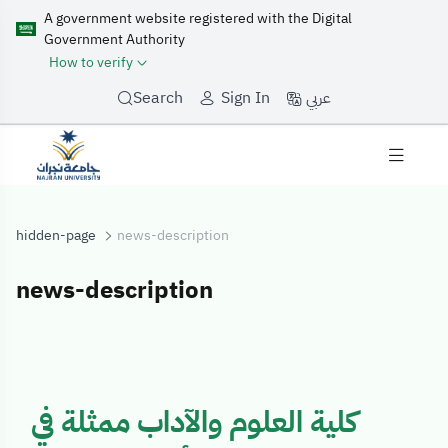
A government website registered with the Digital
Government Authority
How to verify
عربي
Search
Sign In
hidden-page
news-description
news-description
news-descripti
كلية العلوم والآداب ممثلة في