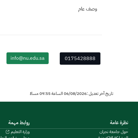
وصف عام
info@nu.edu.sa
0175428888
تاريخ آخر تعديل :06/08/2026 الساعة 09:55 مساءً
نظرة عامة
روابط مهمة
حول جامعة نجران
وزارة التعليم
المشاركة الإلكترونية
مجلس شؤون الجا