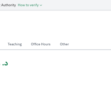
 Authority
How to verify
Teaching
Office Hours
Other
د. 