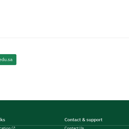
du.sa
nks
Contact & support
ucation
Contact Us