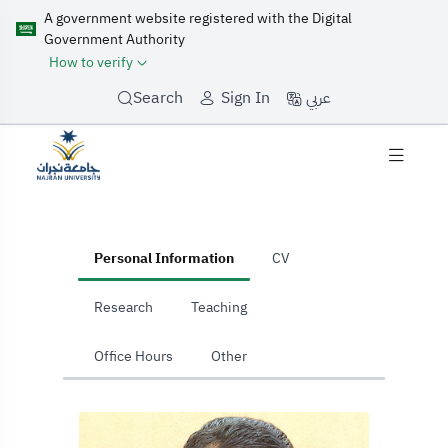
A government website registered with the Digital
Government Authority
How to verify
عربي
Search
Sign In
home
Personal Information
CV
Research
Teaching
Office Hours
Other