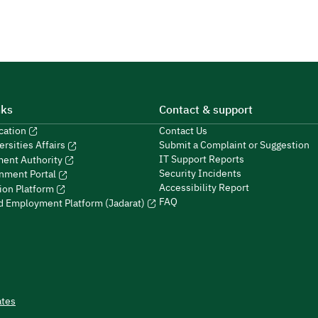
nks
Contact & support
ucation
Contact Us
Submit a Complaint or Suggestion
ersities Affairs
IT Support Reports
ment Authority
Security Incidents
nment Portal
Accessibility Report
ion Platform
FAQ
ed Employment Platform (Jadarat)
ates