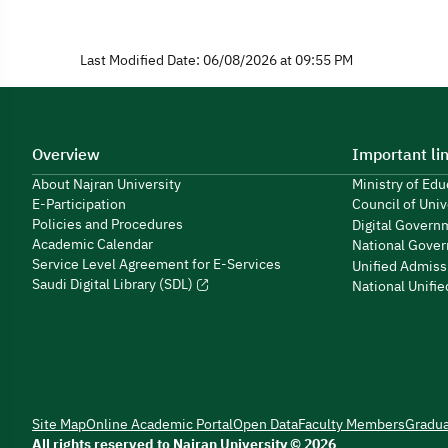
Last Modified Date: 06/08/2026 at 09:55 PM
Overview
Important li
About Najran University
Ministry of Ed
E-Participation
Council of Univ
Policies and Procedures
Digital Govern
Academic Calendar
National Gover
Service Level Agreement for E-Services
Unified Admiss
Saudi Digital Library (SDL)
National Unifi
Site Map
Online Academic Portal
Open Data
Faculty Members
Gradu
All rights reserved to Najran University © 2026