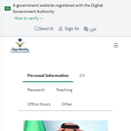
A government website registered with the Digital
Government Authority
How to verify
عربي
Search
Sign In
home
Personal Information
CV
Research
Teaching
Office Hours
Other