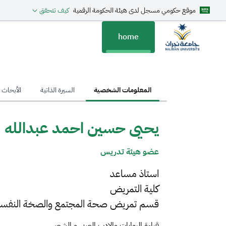
موقع حكومي مسجل لدى هيئة الحكومة الرقمية
كيف تتحقق
home
hom
المعلومات الشخصية
السيرة الذاتية
الأبحاث ا
يحيى حسين احمد عبدالله
عضو هيئة تدريس
استاذ مساعد
كلية التمريض
قسم تمريض صحة المجتمع والصخة النفسية
قراءة الروايات والادب العربي و الشعر