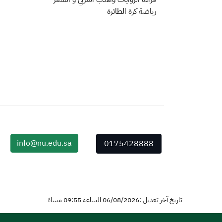
رياضة كرة الطائرة
info@nu.edu.sa
0175428888
تاريخ آخر تعديل :06/08/2026 الساعة 09:55 مساءً