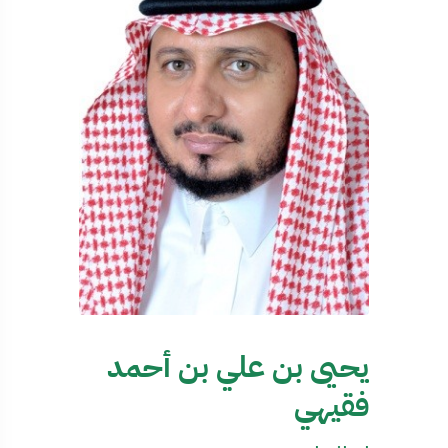
يحيى بن علي بن أحمد
فقيهي