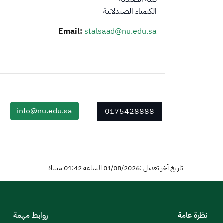
الكيمياء الصيدلانية
Email:
stalsaad@nu.edu.sa
info@nu.edu.sa
0175428888
تاريخ آخر تعديل :01/08/2026 الساعة 01:42 مساءً
نظرة عامة
روابط مهمة