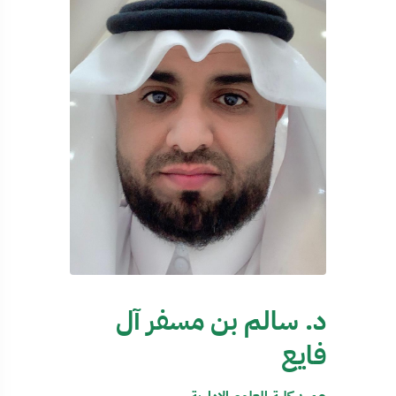
د. سالم بن مسفر آل
فايع