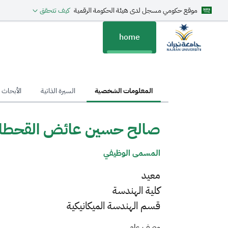
موقع حكومي مسجل لدى هيئة الحكومة الرقمية
كيف تتحقق
home
hom
المعلومات الشخصية
السيرة الذاتية
الأبحاث ا
صالح حسين عائض القحطان
المسمى الوظيفي
معيد
كلية الهندسة
قسم الهندسة الميكانيكية
وصف عام