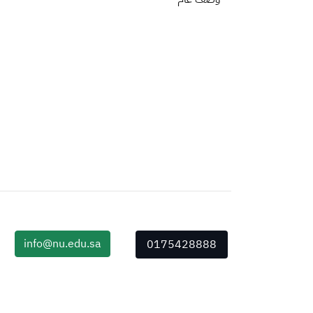
info@nu.edu.sa
0175428888