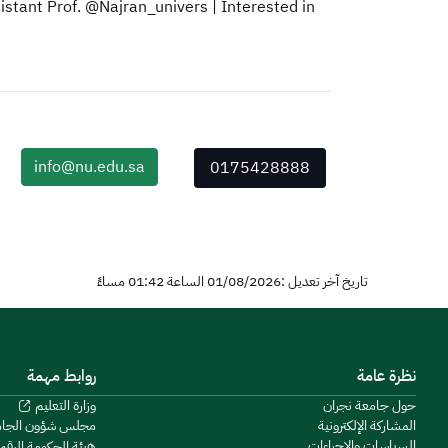
stant Prof. @Najran_univers | Interested in .
info@nu.edu.sa
0175428888
تاريخ آخر تعديل :01/08/2026 الساعة 01:42 مساءً
نظرة عامة
روابط مهمة
حول جامعة نجران
وزارة التعليم
المشاركة الإلكترونية
مجلس شؤون الجا
السياسات والإجراءات
هيئة الحكومة الرقم