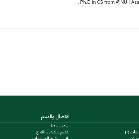
Ph.D in CS from @NU | Assi
الاتصال والدعم
تواصل معنا
تقديم شكوى أو اقتراح
معات
بلاغات تقنية المعلومات
ية