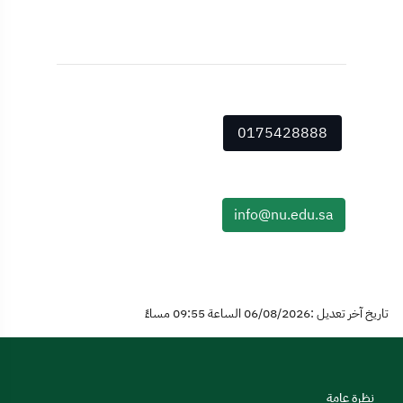
0175428888
info@nu.edu.sa
تاريخ آخر تعديل :06/08/2026 الساعة 09:55 مساءً
نظرة عامة