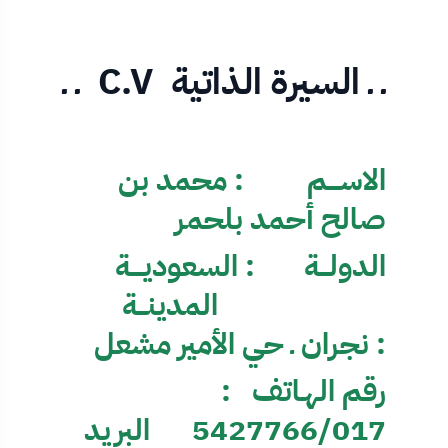
ـ ـ السيرة الذاتية C.V ـ ـ
الاســــم : محمد بن
صالح أحمد بلحمر
الدولـــة : السعوديــــة
المدينـــة
: نجران ـ حي الأمير مشعل
رقم الهـاتف :
5427766/017 البريد