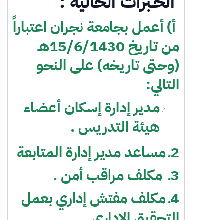
الخـبرات الحالية :
أ) أعمل بجامعة نجران اعتباراً
من تاريخ 15/6/1430هـ
(وحتى تاريخه) على النحو
التالي:
مدير إدارة إسكان أعضاء
هيئة التدريس .
2ـ مساعد مدير إدارة المتابعة
3ـ مكلف مراقب أمن .
4ـ مكلف مفتش إداري بعمل
التحقيق الإداري .