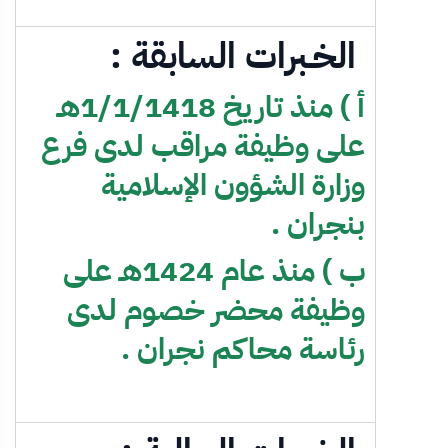
الخـبرات السابقة :
أ ) منذ تاريخ 1/1/1418هـ
على وظيفة مراقب لدى فرع
وزارة الشؤون الإسلامية
بنجران .
ب ) منذ عام 1424هـ على
وظيفة محضر خصوم لدى
رئاسة محاكم نجران .