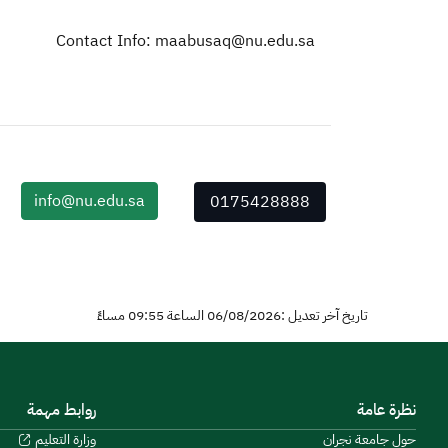
Contact Info: maabusaq@nu.edu.sa
info@nu.edu.sa
0175428888
تاريخ آخر تعديل :06/08/2026 الساعة 09:55 مساءً
نظرة عامة
روابط مهمة
حول جامعة نجران
وزارة التعليم