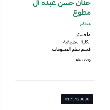
حنان حسن عبده آل
مطوع
محاضر
ماجستير
الكلية التطبيقية
قسم نظم المعلومات
وصف عام
0175428888