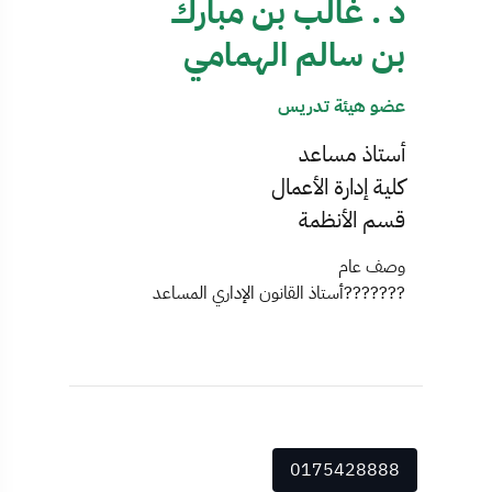
د . غالب بن مبارك
بن سالم الهمامي
عضو هيئة تدريس
أستاذ مساعد
كلية إدارة الأعمال
قسم الأنظمة
وصف عام
???????أستاذ القانون الإداري المساعد
0175428888