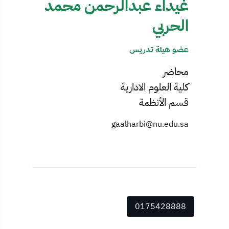
غيداء عبدالرحمن محمد
الحربي
عضو هيئة تدريس
محاضر
كلية العلوم الادارية
قسم الأنظمة
gaalharbi@nu.edu.sa
0175428888