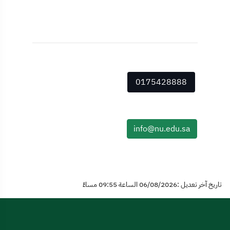
0175428888
info@nu.edu.sa
تاريخ آخر تعديل :06/08/2026 الساعة 09:55 مساءً