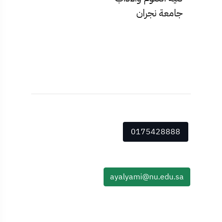
جامعة نجران
0175428888
ayalyami@nu.edu.sa