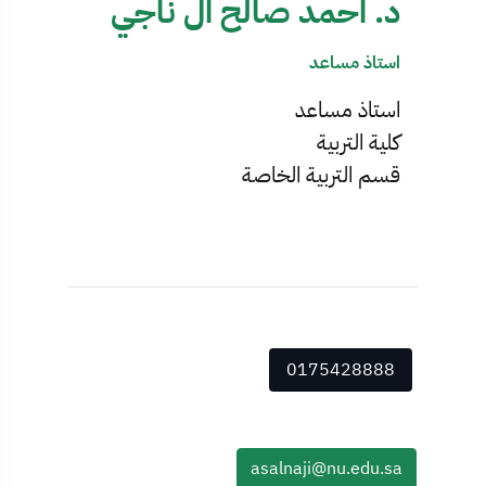
د. احمد صالح ال ناجي
استاذ مساعد
استاذ مساعد
كلية التربية
قسم التربية الخاصة
0175428888
asalnaji@nu.edu.sa