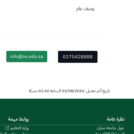
وصف عام
info@nu.edu.sa
0175428888
تاريخ آخر تعديل :01/08/2026 الساعة 01:42 مساءً
نظرة عامة
روابط مهمة
حول جامعة نجران
وزارة التعليم
المشاركة الإلكترونية
مجلس شؤون الجا