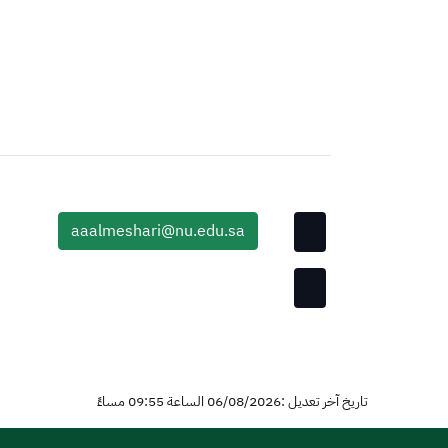
aaalmeshari@nu.edu.sa
تاريخ آخر تعديل :06/08/2026 الساعة 09:55 مساءً